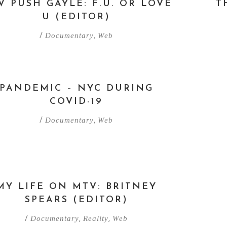
V PUSH GAYLE: F.U. OR LOVE
T
U (EDITOR)
Documentary
Web
/
,
PANDEMIC – NYC DURING
COVID-19
Documentary
Web
/
,
MY LIFE ON MTV: BRITNEY
SPEARS (EDITOR)
Documentary
Reality
Web
/
,
,